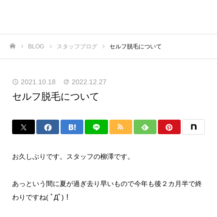
BLOG
スタッフブログ
セルフ脱毛について
ホーム
2021.10.18
2022.12.27
セルフ脱毛について
お久しぶりです。スタッフの柳澤です。
あっという間に夏が過ぎ去り早いもので今年も後２カ月半で終
わりですね( ﾟДﾟ)！