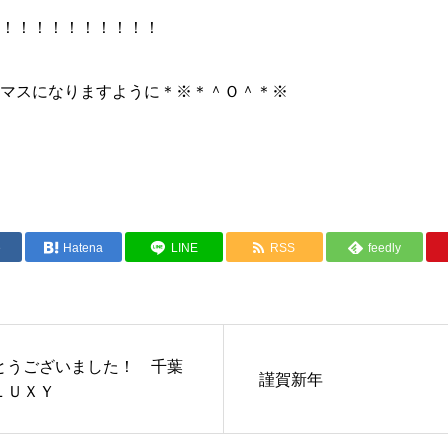
！！！！！！！！！！
マスになりますように＊※＊＾Ｏ＾＊※
e
Hatena
LINE
RSS
feedly
とうございました！ 千葉
謹賀新年
ＬＵＸＹ