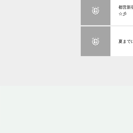
都営新
☆彡
夏まで