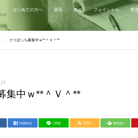
はじめての方へ
脱毛
料金
フェイシャル
痩
）
クリぼっち募集中ｗ**＾Ｖ＾**
.27
集中ｗ**＾Ｖ＾**
e
Hatena
LINE
RSS
feedly