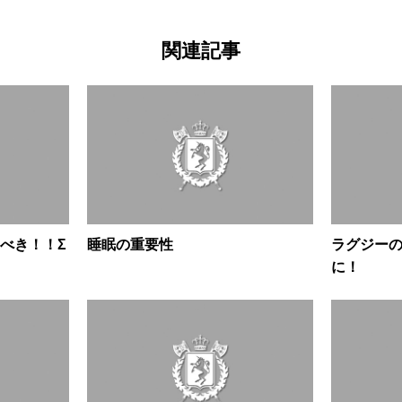
関連記事
べき！！Σ
睡眠の重要性
ラグジー
に！