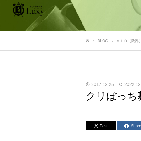
BLOG
ＶＩＯ（陰部
ホーム
2017.12.25
2022.12
クリぼっち募
Post
Shar