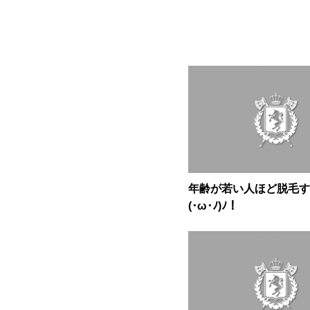
年齢が若い人ほど脱毛す
(･ω･ﾉ)ﾉ！