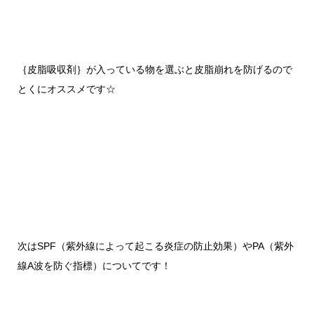
｛皮脂吸収剤｝が入っている物を選ぶと皮脂崩れを防げるので
とくにオススメです
☆
次は
SPF（紫外線によって起こる炎症の防止効果）
や
PA（紫外
線A波を防ぐ指標）
についてです！