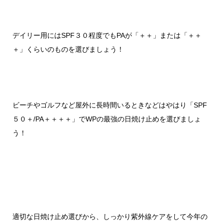
デイリー用には
SPF
３０程度でも
PA
が「＋＋」または「＋＋
＋」くらいのものを選びましょう！
ビーチやゴルフなど屋外に長時間いるときなどはやはり「
SPF
５０＋
/PA
＋＋＋＋」で
WP
の最強の日焼け止めを選びましょ
う！
適切な日焼け止め選びから、しっかり紫外線ケアをして今年の