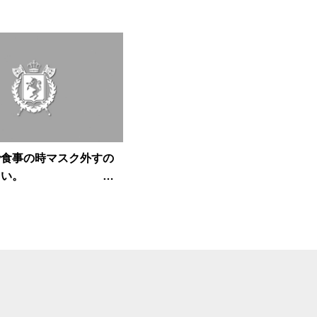
で食事の時マスク外すの
ずかしい。
らヒゲ
(⌒∇⌒)