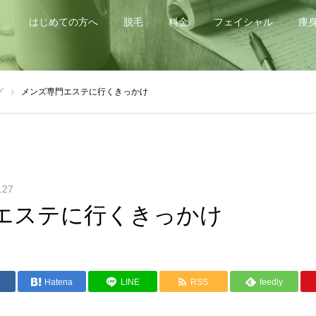
はじめての方へ
脱毛
料金
フェイシャル
痩
グ
メンズ専門エステに行くきっかけ
.27
エステに行くきっかけ
e
Hatena
LINE
RSS
feedly