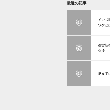
最近の記事
メンズ
ワケと
都営新
☆彡
夏まで