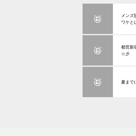
メンズ
ワケと
都営新
☆彡
夏まで