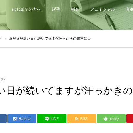
はじめての方へ
脱毛
料金
フェイシャル
痩
グ
まだまだ暑い日が続いてますが汗っかきの貴方に☆
.27
い日が続いてますが汗っかきの
e
Hatena
LINE
RSS
feedly