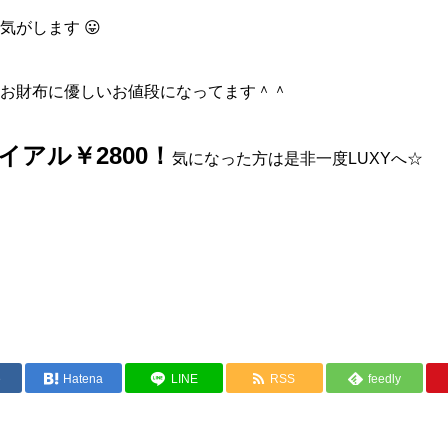
がします 😛
お財布に優しいお値段になってます＾＾
アル￥2800！
気になった方は是非一度LUXYへ☆
e
Hatena
LINE
RSS
feedly