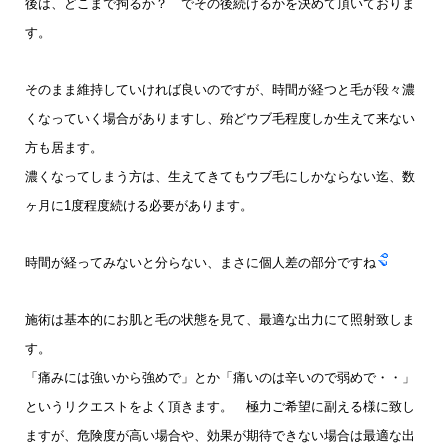
後は、どこまで拘るか？ でその後続けるかを決めて頂いておりま
す。
そのまま維持していければ良いのですが、時間が経つと毛が段々濃
くなっていく場合がありますし、殆どウブ毛程度しか生えて来ない
方も居ます。
濃くなってしまう方は、生えてきてもウブ毛にしかならない迄、数
ヶ月に1度程度続ける必要があります。
時間が経ってみないと分らない、まさに個人差の部分ですね
施術は基本的にお肌と毛の状態を見て、最適な出力にて照射致しま
す。
「痛みには強いから強めで」とか「痛いのは辛いので弱めで・・」
という
リクエストをよく頂きます。 極力ご希望に副える様に致し
ますが、危険度が高い場合や、効果が期待できない場合は最適な出