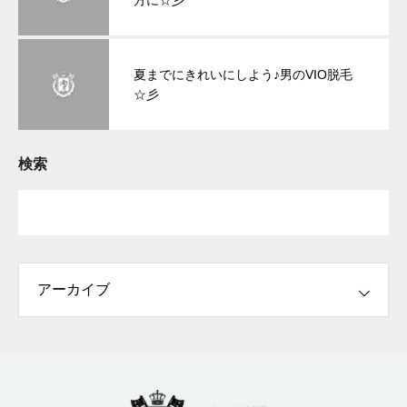
方に☆彡
夏までにきれいにしよう♪男のVIO脱毛
☆彡
検索