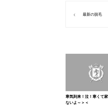
最新の脱毛 
寒気到来！泣！寒くて家
ないよ～＞＜