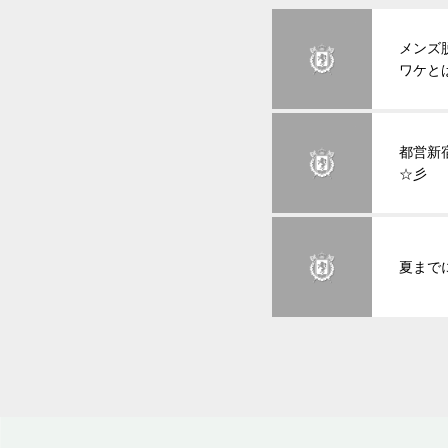
メンズ
ワケと
都営新
☆彡
夏まで