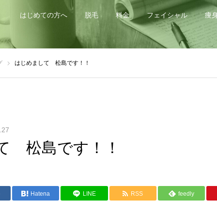
はじめての方へ
脱毛
料金
フェイシャル
痩
グ
はじめまして 松島です！！
.27
て 松島です！！
e
Hatena
LINE
RSS
feedly