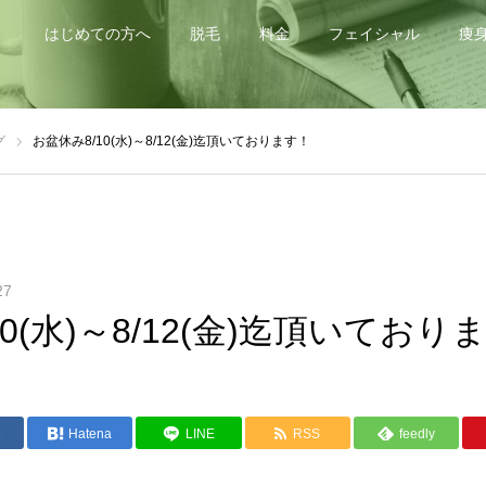
はじめての方へ
脱毛
料金
フェイシャル
痩
グ
お盆休み8/10(水)～8/12(金)迄頂いております！
27
0(水)～8/12(金)迄頂いており
e
Hatena
LINE
RSS
feedly