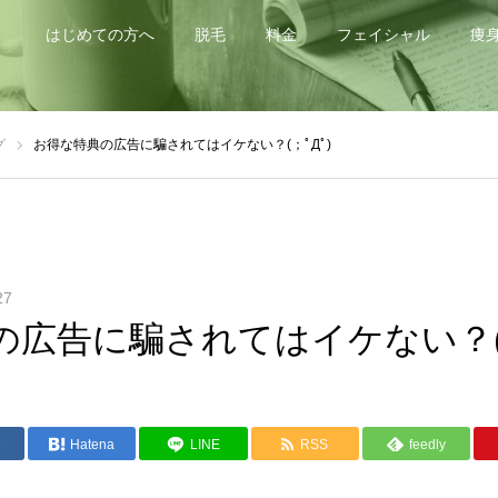
はじめての方へ
脱毛
料金
フェイシャル
痩
グ
お得な特典の広告に騙されてはイケない？(；ﾟДﾟ)
27
広告に騙されてはイケない？(；
e
Hatena
LINE
RSS
feedly