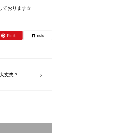
しております☆
Pin it
note
も大丈夫？