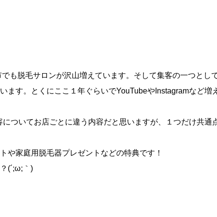
市でも脱毛サロンが沢山増えています。そして集客の一つとして
ます。とくにここ１年ぐらいでYouTubeやInstagramなど
内容についてお店ごとに違う内容だと思いますが、１つだけ共通
トや家庭用脱毛器プレゼントなどの特典です！
´;ω;｀)