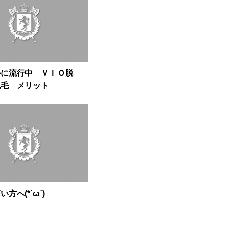
かに流行中 ＶＩＯ脱
脱毛 メリット
方へ(*´ω`)