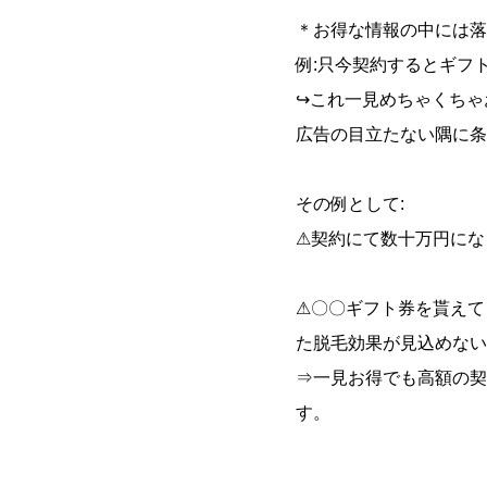
＊お得な情報の中には落
例:只今契約するとギフ
↪︎これ一見めちゃくち
広告の目立たない隅に条
その例として:
⚠︎契約にて数十万円に
⚠︎〇〇ギフト券を貰え
た脱毛効果が見込めない
⇒一見お得でも高額の契
す。