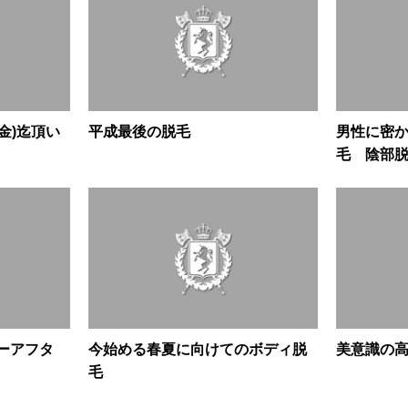
(金)迄頂い
平成最後の脱毛
男性に密
毛 陰部
ォーアフタ
今始める春夏に向けてのボディ脱
美意識の高い
毛