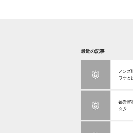
最近の記事
メンズ
ワケと
都営新
☆彡