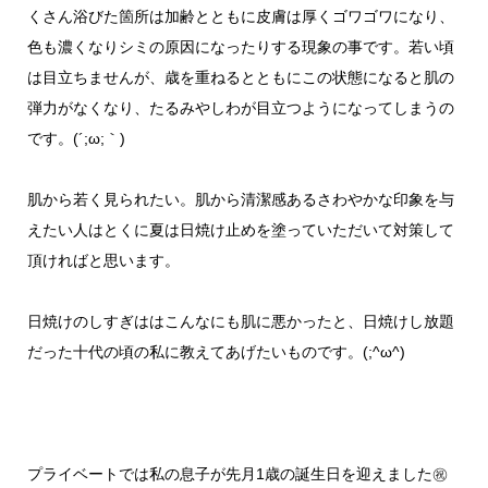
くさん浴びた箇所は加齢とともに皮膚は厚くゴワゴワになり、
色も濃くなりシミの原因になったりする現象の事です。若い頃
は目立ちませんが、歳を重ねるとともにこの状態になると肌の
弾力がなくなり、たるみやしわが目立つようになってしまうの
です。(´;ω;｀)
肌から若く見られたい。肌から清潔感あるさわやかな印象を与
えたい人はとくに夏は日焼け止めを塗っていただいて対策して
頂ければと思います。
日焼けのしすぎははこんなにも肌に悪かったと、日焼けし放題
だった十代の頃の私に教えてあげたいものです。(;^ω^)
プライベートでは私の息子が先月1歳の誕生日を迎えました㊗