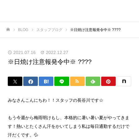
BLOG
スタッフブログ
※日焼け注意報発令中※ ????
ホーム
2021.07.16
2022.12.27
※日焼け注意報発令中※ ????
みなさんこんにちわ！！スタッフの長谷川です☆
もう今週から梅雨明けもし、本格的に暑い暑い夏がやってきま
す！熱いとたくさん汗をかいてしまう私は毎日通勤するだけで
汗だくです。💦